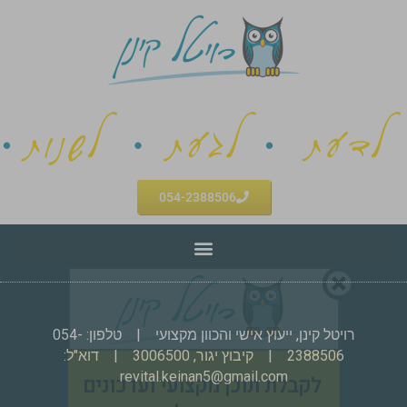
054-2388506
רויטל קינן, ייעוץ אישי והכוון מקצועי | טלפון:
054-
2388506
​ | קיבוץ יגור, 3006500 | דוא"ל:
revital.keinan5@gmail.com
לקבלת תוכן מקצועי ועדכונים