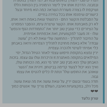
הצדדים שבו - הצורך בחופש ובמרחב לצד הצורך במסגרת
ובמבנה. הדרכת אותו איך ליצור הרמוניה בין הכוחות הללו
ושיקפת לו בצורה מעוררת השראה כמה הוא מיוחד ובעל
כישורים שימנפו אותו בכל בחירה בחיים.
על הסבלנות והקשר החם - הרגשתי שאת באמת רואה אותו,
לא רק מאבחנת אותו. הקשר שיצרת עימו, ההסבר המפורט
על הציורים כדי שנבין טוב יותר את "התמודדות הגוף והנפש"
שלו - זה מעבר למקצועיות, זאת אכפתיות אמיתית.
על החיבור לתהליך - התחושה שלי שאת לא רק "עושה
עבודה" אלא באמת מחויבת לתהליך הצמיחה ורואה באבחון
כלי אמיתי לשינוי ולהכרה עצמית.
ירין נמצא בתקופת חיפוש עצמי לאחר הטיול הגדול, ימי
המילואים בתקופה מאתגרת זו והיכרות שלו עם עצמו. בזכות
האבחון שלך הוא מבין טוב יותר מי הוא, מה הכוחות שלו,
ואיך הוא יכול לצעוד קדימה בביטחון. זיהית את "הנשר
שאוהב את החופש שלו" ונתת לו כלים להטיס את עצמו
גבוה.
תודה בשמי ובשם ירין, על שאת עושה את מה שאת עושה
מכל הלב, במקצועיות ואהבה, העולם צריך עוד אנשים כמוך
❤️❤️
שרון גלעד