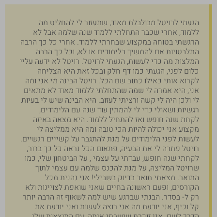
הגעתי לרויטל מבולבלת מאוד, שתעזור לי להחליט מה
ללמוד, אחרי שכבר התחלתי ללמוד שנה שלמה אבל לא
הרגשתי בטוחה במקצוע שבחרתי ללמוד. אחרי כל כך הרבה
התלבטויות אם להמשיך בלימודים או לא, וכל כך הרבה
המלצות מה כדי לעשות, הגעתי לרויטל. רויטל לא ידעה עליי
כלום לפני, הגעתי כמו דף חלק ובכל זאת היא הצליחה
לקרוא אותי כאילו כתוב שם הכל. רויטל הבינה מי אני ומה
אני, היא אמרה לי שמה שהתחלתי ללמוד מאוד לא מתאים
לי ולכן היה לי קשה ורציתי לעזוב. היא הבינה שיש לי בעיות
רגשיות ושאולי כדי לי להמתין עוד שנה עם הלימודים,
לקחת שנה חופש ואז להתחיל ללמוד. היא מצאה באיזה
מקצוע אני יכולה להיות הכי טובה ומה היא ממליצה לי
לעשות לפני הלימודים על מנת להתגבר על קשייים רגשיים.
רויטל פתרה לי את הבעיה, פתאום הכל נראה כל כך ברור,
לקחתי שנה חופש, עבדתי על עצמי , על הביטחון שלי, כמו
שרויטל המליצה, על מנת להכנס שלמה עם עצמי לתוך
התואר. מצאתי תואר בדיוק בשבילי! אני נהנית מכל
הקורסים, ופעם ראשונה בחיים שאני שואפת לצויינות ולא
רק ל- בסדר. הבנתי שברגע שיש למה לשאוף זה הרבה יותר
קל וכיף, אני יודעת מה אני רוצה לעשות ואני יודעת את
הדרך לשם. אני זוכרת שישבתי איתה, עם התוצאות שלי,