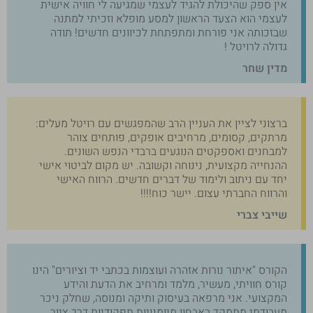
אין ספק שהיכולת להגיד לעצמי שמגיעה לי חוויה אישית
לעצמי הוא הצעד הראשון למסע מופלא וזכיתי למתנה
שבזכותה אני פורחת ומתפתחת לכיוונים חדשים! תודה
גדולה לרויטל !
מדין שחר
ברצוני לציין את העניין הרב שהמפגשים עם רויטל מעלים:
מרתקים, קסומים, מרחיבים אופקים, פותחים צוהר
למבחנים ואספקטים הנוגעים ברבדי הנפש השונים.
ההנחייה מקצועית, נינוחה וקשובה. יש מקום לביטוי אישי
יחד עם ניתוב ולימוד של דברים חדשים. הרווח האישי
והרווח החברתי עצום. יישר כוח!!!!
שייבי צברי
הקורס "איתור נורות אזהרה ועוצמות בכתבי יד וציורים" הינו
קורס חוויתי, מעשיר, מלמד ומרחיב את הדעת והידע
המקצועי. אני מרפאה בעיסוק ותיקה ומנוסה, שחלק ניכר
מעבודתי מתמקד באבחון מיומנויות תפקודיות דרך ציור