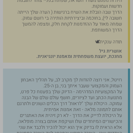
היה זה מפגש מעורר השראה, שפתח בפניי צוהר לתובנות
חדשות ועמוקות.
הדרך שבה הובלת את השיח ברגישות ( הערה שלך הייתה
חשובה לי), בחוכמה וביצירתיות הותירה בי רושם עמוק.
שמחה מאוד על ההזדמנות לקחת חלק, ומצפה להמשך
הדרך המשותפת.
תודה ענקית🕊️
אושרית גיל
מחנכת, יועצת משפחתית ומאמנת יונגיאנית.
רויטל, אני רוצה להודות לך מקרב לב, על תהליך האבחון
העמוק והמקצועי שעבר איתך בני, בן ה-25.
על המקצועיות המדהימה - הדיוק שלך בפענוח כל פרט,
מתנועת הכתב ועד לציורים, חושף עולם שלם של הבנה
עמוקה. היכולת שלך "לראות" דרך הכלים השונים ולתרגם
אותם לתמונה מלאה - זאת אמנות אמיתית.
על היכולת לדייק את הדרך - לא רק זיהית את האתגרים
והכישורים המיוחדים שלו ושיקפת אותם בצורה מופלאה,
אלא הראית לו בדיוק איך הוא יכול להכיר ולכבד את שני