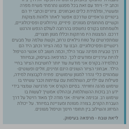
וכתב יד- ויחד עם זאת בכל מפגש נתרמתי משיח מפרה
ומעשיר, ומלמידת כלים ואבחונים. ציורים וכתבי יד הם
ביטויים גראפיים שדרכם אפשר לאתר ולזהות מצוקות
וקשיים מתחומים מגוונים: פיזיים, נוירולוגים ופסיכולוגיים,
ולשמחתנו בקורס נחשפנו בהרחבה לעולם הנפש והרגש
דרכם. המצגות היו מרתקות וכללו מגוון תוצרים,
שמתפרשים על טווח גילאים נרחב, וקשת שלמה של מבעים
ריגשיים ופסיכולוגיים. הבנו עד כמה הציור וכתב היד הם
דרך טבעית וזמינה עבור הילד, וכמה חשוב לנו אנשי הטיפול
להיות עירניים ומודעים לכך. כמרפאה בעיסוק, ובמיוחד
כתלמידה בקורס אני מודעת עוד יותר לחשיבות הציור בחיי
הילד. אבחוני הציור השונים הינם זמינים, זולים ופשוטים-
שמהווים כלי נהדר למגוון שימושים: פתיח לקבוצות למידה,
פעילות עם ילדים, השתלמות עם עמיתות וכבר עשיתי בו
שימוש מהנה וחוויתי. בסיום הקורס אני מרגישה שמצוי בידי
ידע רב בזכות ההשתלמות, ובהחלט אמשיך לעשות בו
שימוש רב. ובנימה אישית- אני מודה לך מאוד רויטל על דרך
העברת הקורס, בצורה מגוונת ומעניינת במיוחד. על יכולת
המיזוג והשילוב בין תחומי חינוך וטיפול מגוונים.
ליאת שבח - מרפאה בעיסוק.