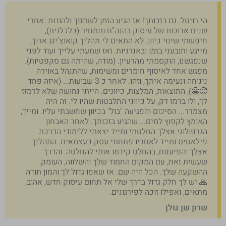
הי רויטל. גם בזכותך! אז הגיע הזמן לשתפך ולהודות. אחרי
שנים ארוכות של עיסוק בהנה"ח ותמחיר (כלכלנית),
חיפשתי שינוי כיוון. לא התאים לי תהליך קואוצ'ינג ארוך,
מייגע ותובעני בזמן ובאנרגיות. ואז שמעתי עלייך ועוד לפני
שנפגשנו, הוקסמתי מהרעיון. (מודה, שהיתה גם סקפטיות).
מפגש אחד לאיסוף חומרים ומשימות, שהתנהל באוירה
נינוחה ונעימה איתך, וזהו. לאחר כ 3 שבועות... (איזה פחד
🥵😁), התוצאות, המלצות, כיוונים. הייתי נחושה שלא לרמזז
לך, ולו ברמז דק, על כיווני התלבטות שהיו לי. זה היה
מצמרר... הסיכום והפגיעה "בול" בכיוון שחשבתי עליו. ומייד,
האומץ לקפוץ למים... שהגיע בזכותך. לאחר האבחון
הגרפולוגי אצלך החלטתי ומייד יצאתי ללימודי הדרכת
פילאטיס ומייד לאחריו פתחתי עסק כעצמאית. התהליך
אצלך והפיענוח, בהחלט קידמו אותי להחלטה. והדרך
שעשית זאת, עם המקום החמוד שלך והשלווה, העומק,
ההשקעה שלך. הכל היה שם. אז שאפו גדול לך והמון תודה
🙏 יש לך חלק גדול בדרך שלי אל תחום עיסוק חדש, אהוב,
מתאים, ואפילו זוכה לפירגונים.
שרון שן גולן