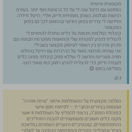
מקצועית אישית.
המפגש עם רויטל ענה לי על כל הרצונות ואף יותר. בעזרת
רגישות סבלנות, כשרון ,מומחיות ודיוק אליי. רויטל חידדה
וחידשה לי צדדים בפאן האישי ובהתאם לכך גם בפאן
המקצועי.
קיבלתי המלצות חכמות על כלים שיוכלו להתאים לי
להצליח להגיע למטרות שלי והתאמות מסקרנות ונבונות עם
סכרון מדהים בין האופי לעיסוק מקצועי בשבילי.
אני שמחה ומרוצה מאוד על ההיכרות עם רויטל בהחלט
חוויה מעניינת וחדשה לי שללא ספק קיבלתי ממנה כלים
לעבודה ודיוק כדי להצליח להגיע רחוק כמו שאני רוצה .
ממליצה בחום 😊
נ.ק.
המלצה מקצועית על ההשתלמות איתור "נורות אזהרה"
ועוצמות בציורים וכתבי יד – לפיתוח חוסן אישי
כמנהלת הפסג"ה, ברצוני להמליץ על השתלמות זו אשר
מקנה כלים חשובים ומשמעותיים להבנת התהליכים
ההתפתחותיים, קוגנטיביים ורגשיים הטמונים במלאכת
הציור ובתהליכי הקניית והתפתחות הכתיבה עד לשלבי