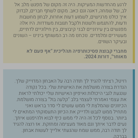
לרגע מהחדשות המעיקות. היה זה מקום של מפגש מלב אל
לב, של שמחה, דאגה וגם כאב. מקום לשתף חברים, לבדוק
איך כולנו מרגישים, לשמוע דעות אחרות, לבחון מחשבות
ודעות, להתגמש ולשנות ולקבל תגובות מעודדות. היו אלה
מפגשים בין עירוניים לבני קיבוצים, בין חילוניים לדתיים,
מעשירים ומלמדים. נוכחנו מה רב המשותף בינינו – השונים
ובעיקר השווים.
מחברי קבוצת פסיכותרפיה תהליכית "אף פעם לא
מאוחר", דורות 2024.
רויטל, רציתי להגיד לך תודה רבה על האבחון המדוייק שלך.
הגדרת בצורה מושלמת את האישיות שלי. בכל נקודה
שנגעת לגבי היכולות ואיפיון האישיות שלי יכולתי לראות
את עצמי ואמרתי לעצמי בלב "קלעה בול" בצורה מושלמת.
הכיוונים שהמלצת לי ממש עושים לי סדר בראש ואני
מתחיל ממש לגבש ולדייק את הכיוון התעסוקתי המתאים לי
ביותר. בנוסף לכל זה היה לי ממש כיף לבוא ולהיפגש איתך.
נעים לדבר איתך וגם מאוד מעצימה ומחזקת. אז רוצה להגיד
לך תודה רבה, ממש שמח שהגעתי אלייך לעשות אבחון.
בברכה,