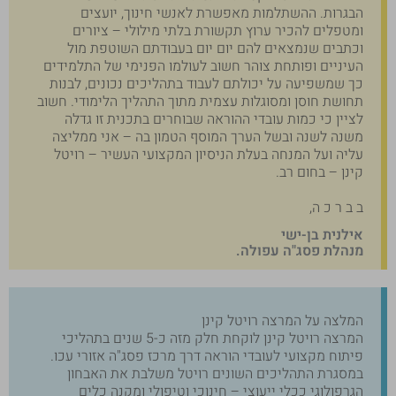
הבגרות. ההשתלמות מאפשרת לאנשי חינוך, יועצים
ומטפלים להכיר ערוץ תקשורת בלתי מילולי – ציורים
וכתבים שנמצאים להם יום יום בעבודתם השוטפת מול
העיניים ופותחת צוהר חשוב לעולמו הפנימי של התלמידים
כך שמשפיעה על יכולתם לעבוד בתהליכים נכונים, לבנות
תחושת חוסן ומסוגלות עצמית מתוך התהליך הלימודי. חשוב
לציין כי כמות עובדי ההוראה שבוחרים בתכנית זו גדלה
משנה לשנה ובשל הערך המוסף הטמון בה – אני ממליצה
עליה ועל המנחה בעלת הניסיון המקצועי העשיר – רויטל
קינן – בחום רב.
ב ב ר כ ה,
אילנית בן-ישי
מנהלת פסג"ה עפולה.
המלצה על המרצה רויטל קינן
המרצה רויטל קינן לוקחת חלק מזה כ-5 שנים בתהליכי
פיתוח מקצועי לעובדי הוראה דרך מרכז פסג"ה אזורי עכו.
במסגרת התהליכים השונים רויטל משלבת את האבחון
הגרפולוגי ככלי ייעוצי – חינוכי וטיפולי ומקנה כלים