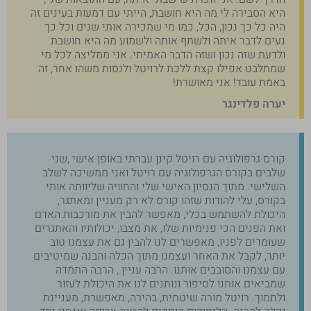
היא הסבירה לי מה היא חושבת, הייתי עם דמעות בעינים זה
היה כל כך נכון, הכל, כמו מי שמכירה אותי שנים וכל כך
נעים לדבר איתה ולשתף אותה ולשמוע מה היא חושבת
ולדעת שזה נכון ושזה הדבר האמיתי. אני ממליצה לכל מי
שמתלבט אפילו קצת ללכת לרויטל ולנסות משהו אחר, זה
באמת עובד! אני מאושרת!
יערה פלדינגר
קורס גרפולוגיה עם רויטל קינן עברתי באופן אישי ,שני
שלבים בקורס הגרפולוגיה עם רויטל ואני ממשיכה לשלב
השלישי. מתוך הנסיון האישי שלי והחוויה שליוותה אותי
בקורס, עלי להודות שזהו קורס לא רק מעניין ומאתגר,
היכולת להשתמש בכלי, מאפשר להבין את מורכבות האדם
ואת הפנים הכי פנימיות שלו, את מצבו, יכולותיו והאתגרים
שעומדים לפניו, מאפשרים לנו להבין גם את עצמנו טוב
יותר, לקבל את האחר ועצמנו מתוך הכלה והבנה שמיטיבים
עם עצמנו והסובבים אותנו. הרבה עניין , הרבה התמדה
שמביאים אותנו לסיפור ונותנים לנו את היכולת לעזור
ולתמוך. רויטל מורה שיטתית, בהירה, מאפשרת, מעניינת