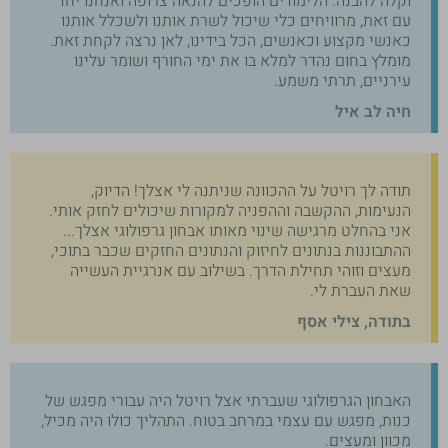
וקלה להבנה. הלימודים הופכים להנאה צרופה ואנחנו יחד
עם זאת, מרוויחים כלי שיכול לשרת אותנו ולשכלל אותנו
כאנשי מקצוע וכאנשים, הכל בידינו, לאן נרצה לקחת זאת.
מומלץ בחום נהדר למלא בו את ימי החורף ושומר עלינו
עירניים, תרתי משמע.
חיה לב איל
תודה לך רויטל על ההכוונה שניתנה לי אצלך! הדיוק,
הנעימות, ההקשבה וההפניה למקורות שיכולים לחזק אותי.
אני בהחלט מרגישה שינוי מאותו אבחון גרפולוגי אצלך...
ההתבוננות בנתונים לחיזוק והנתונים החזקים שכבר בתוכי,
מעצים וזוהי תחילת הדרך. בשילוב עם אנרגיית העשייה
שאת העברת לי.
בתודה, צילי אסף
האבחון הגרפולוגי שעברתי אצל רויטל היה עבורי מפגש של
כנות, מפגש עם עצמי במרחב בטוח. התהליך כולו היה מכיל,
מכוון ומעצים.