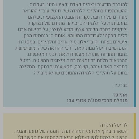
להגברת מודעות עצמית כאדם וכאיש חינו. בעקבות
ההשתתפות בתהליכי הלמידה של רויטל עובדי ההוראה
מעידים על הרחבת נקודות המבט המקצועיות שלהם
בהתבוננות על תלמידיהם, בזיהוי מוקדם של מצוקות
וליקויים בטרם הכותב עצמו מודע למצבו, על רכישת ארגז
כלים פרקטי לעבודתם המשמש אותם הן ביחסים הבין
אישיים בצוות והן בדיאלוג מול הורים ותלמידים. במסגרת
המפגשים רויטל מגוונת את דרכי ההוראה שלה ומשתמשת
במגוון מתודות שונות המעשירות את תכני המפגשים.
ההרצאות מלוות בדוגמאות רבות וייצוגים מהשטח. רויטל
כמרצה מאד נעימה, קשובה, מקצועית ומרתקת. ממליצה
בחום על תהליכי הלמידה המגוונים שהיא מובילה.
בברכה,
אתי פז
מנהלת מרכז פסג"ה אזורי עכו
לרויטל היקרה
השארנו בחוץ את המלחמה היתה זו חממה של נחמה והגנה.
הרשנו לעצמנו לנשום-מלוא הריאות להסיט את הקשב ולו