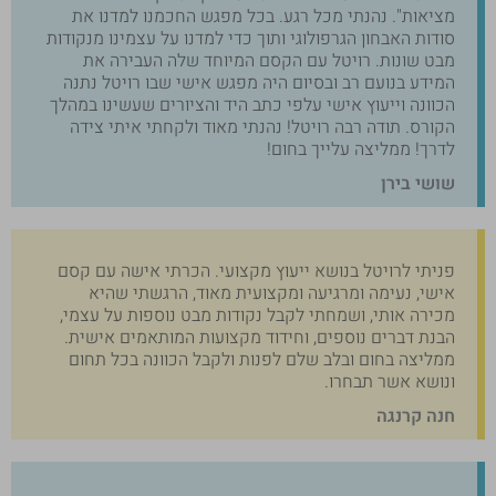
מציאות". נהנתי מכל רגע. בכל מפגש החכמנו למדנו את
סודות האבחון הגרפולוגי ותוך כדי למדנו על עצמינו מנקודות
מבט שונות. רויטל עם הקסם המיוחד שלה העבירה את
המידע בנועם רב ובסיום היה מפגש אישי שבו רויטל נתנה
הכוונה וייעוץ אישי עלפי כתב היד והציורים שעשינו במהלך
הקורס. תודה רבה רויטל! נהנתי מאוד ולקחתי איתי צידה
לדרך! ממליצה עלייך בחום!
שושי בירן
פניתי לרויטל בנושא ייעוץ מקצועי. הכרתי אישה עם קסם
אישי, נעימה ומרגיעה ומקצועית מאוד, הרגשתי שהיא
מכירה אותי, ושמחתי לקבל נקודות מבט נוספות על עצמי,
הבנת דברים נוספים, וחידוד מקצועות המותאמים אישית.
ממליצה בחום ובלב שלם לפנות ולקבל הכוונה בכל תחום
ונושא אשר תבחרו⁦.
חנה קרנגה