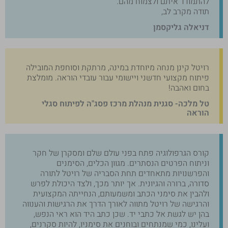
להתמודד איתם ולצמוח מהם.
תודה מקרב לב,
דניאלה גליקסמן
רויטל קינן מנחה מיוחדת במינה, מרתקת וסוחפת המובילה
פיתוח מקצועי חדשני ויישומי עבור עובדי הוראה. מומלצת
בחום ואהבה!
טל מלכה- סגנית מנהלת מרכז פסג"ה לפיתוח סגלי
הוראה
קורס הגרפולוגיה פתח בפני עולם שלם ומסקרן של חקר
וניתוח הפרטים הנסתרים. מגוון הכלים, הסימנים
והפרשנויות מתאחדים תחת הסבריה של רויטל לתורה
סדורה, ברורה והגיונית. אך יותר מכך, ולצד היכולת לפרש
ולהבין את סימני הכתב ומשמעותם, הנחייתה המקצועית
והרגישה של רויטל מתווה לאורך הדרך את הרגישות והענווה
בהן יש לגשת אל כתבי יד. שכן כתב היד הוא ראי הנפש,
ועלינו, כמי שמנתחים ובוחנים את סימניו, להיות סקרנים,