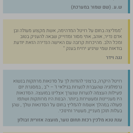
ש.ע. (שם שמור במערכת)
"ממליצה בחום על רויטל המדהימה, אשת מקצוע מעולה ובן
אדם נדיר, אוהב, אתי מסור ומדוייק שבאה להעניק בטוב
ומכל הלב. מהיכרות קרובה עם האישה הנדירה הזאת יודעת
בודאות שמי שיגיע ירויח בענק "
נגה וידר
רויטל היקרה, ברצוני להודות לך על סדנאות מרתקות בנשוא
גרפולוגיה שהעברת לנערות בגילאי ז' – י"ב , במסגרת יום
פעילות העצמה לנערות שנערך אצלינו במועצה. הסדנאות
היו מעניינות ומעשירות ביותר. הבנות היו מרותקות ושתפו
פעולה במהלך אשמח להמליץ בחום על הסדנאות שלך , שהן
בעלות תוכן מעניין, מעשיר וחינוכי.
ענת טנא מלכין רכזת תחום נוער, מועצה אזורית זבולון