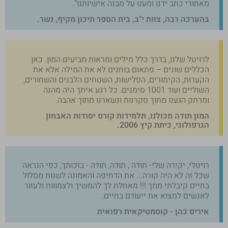
מאחורי כתב ידנו ומעט על מבנה אישיותנו".
בהערכה רבה, צוות י"ב, בית הספר תיכון מקיף, נשר.
לרויטל שלנו, בדרך כלל מילים ומראות מביעים המון. כאן
הכללים שונים – פתאום בוחנים לא את המילה אלא את
הקערות, הקימורים, הפלישות, השטחים הלבנים והשחורים,
השוליים ועוד 1001 סימנים. כל רגע איתך היה מהנה
ומרתק הגענו מתוך סקרנות ונשארנו מתוך אהבה.
המון תודה מכולנו, תלמידות קורס יסודות האבחון
הגרפולוגי, כיתת קיץ 2006.
רויטלי, יקירה שלי- תודה , תודה, תודה - בזכותך, כפי הנראה
שכל זה לא היה קורה... את הדחיפה והאמונה לשנות מסלול
בחיים קיבלתי ממך !!! מאחלת לך להמשיך ולצמוווח ולעזור
לאנשים למצוא את ייעודם בחיים.
איריס כהן - קוסמטיקאית רפואית