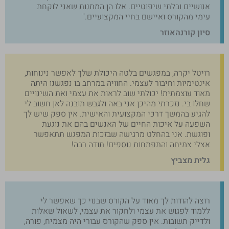
אנושיים ובלתי שיפוטיים. אלו הן המתנות שאני לוקחת
עימי מהקורס ואיישם בחיי המקצועיים."
סיון קורנהאוזר​
רויטל יקרה, במפגשים בלטה היכולת שלך לאפשר נינוחות,
אינטימיות וחיבור לעצמי. החוויה במרחב בו נפגשנו היתה
מאוד עוצמתית! יכולתי שוב לראות את עצמי ואת השינויים
שחלו בי. נזכרתי מהיכן אני באה ולגבש תובנה לאן חשוב לי
להגיע בהמשך דרכי המקצועית והאישית. אין ספק שיש לך
השפעה על איכות החיים של האנשים בהם את נוגעת
ופוגשת. אני בהחלט מרגישה שבזכות המפגש תתאפשר
אצלי צמיחה והתפתחות נוספים! תודה רבה!
גלית מצביץ
רוצה להודות לך מאוד על הקורס שבנוי כך שאפשר לי
ללמוד לפגוש את עצמי ולחקור את עצמי, לשאול שאלות
ולדייק תשובות. אין ספק שהקורס עבורי היה מצמיח, פורה,