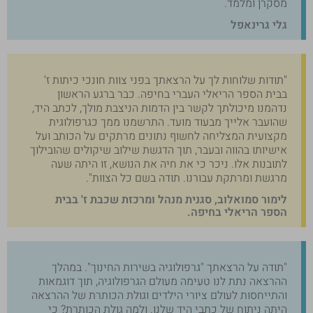
מסקרן ומלמד.
גלי גרינאפל
"תודות שלוחות לך על הרצאתך בפני צוות חונכי כיתות ז'
בבית הספר הריאלי העברי בחיפה. כבר ברגע הראשון
נדהמנו מיכולתך לקשר בין הדמות הניצבת מולך, לכתב היד,
שהועבר אלייך מבעוד מועד. התרשמנו ממך כגרפולוגית
מקצועית המצליחה לחשוף נתונים מרתקים על הכותב ועל
אישיותו בהווה ובעבר, תוך הדגשת שילוב שיקולים שהובילוך
לתובנות אלו. ניכר כי את חיה את הנושא, זו היתה שעה
מרגשת ומרתקת עבורנו. תודה בשם כל הצוות".
לימור סמואלוב, סגנית מנהל ומרכזת שכבת ז' בבית
הספר הריאלי בחיפה.
"תודה על הרצאתך "גרפולוגיה בשירות החינוך". במהלך
ההרצאה נתת לנו טעימה מעולם הגרפולוגיה, תוך דוגמאות
והתייחסות לעולם ציורי הילדים וגולת הכותרת של ההרצאה
היתה ניתוח של כתבי היד שלנו. ולמה גולת הכותרת? כי