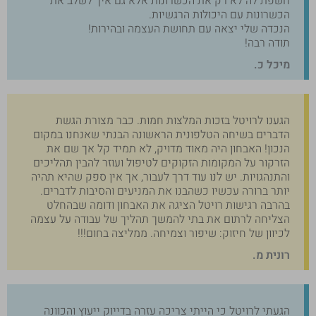
חשפת לה לא רק את הכשרונות אלא גם איך לשלב את
הכשרונות עם היכולות הרגשיות.
הנכדה שלי יצאה עם תחושת העצמה ובהירות!
תודה רבה!
מיכל כ.
הגענו לרויטל בזכות המלצות חמות. כבר מצורת הגשת
הדברים בשיחה הטלפונית הראשונה הבנתי שאנחנו במקום
הנכון! האבחון היה מאוד מדויק, לא תמיד קל אך שם את
הזרקור על המקומות הזקוקים לטיפול ועוזר להבין תהליכים
והתנהגויות. יש לנו עוד דרך לעבור, אך אין ספק שהיא תהיה
יותר ברורה עכשיו כשהבנו את המניעים והסיבות לדברים.
בהרבה רגישות רויטל הציגה את האבחון ודומה שבהחלט
הצליחה לרתום את בתי להמשך תהליך של עבודה על עצמה
לכיוון של חיזוק: שיפור וצמיחה. ממליצה בחום!!!
רונית מ.
הגעתי לרויטל כי הייתי צריכה עזרה בדייוק ייעוץ והכוונה