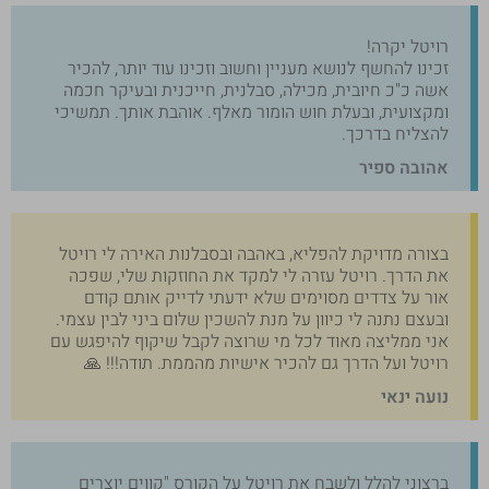
רויטל יקרה!
זכינו להחשף לנושא מעניין וחשוב וזכינו עוד יותר, להכיר
אשה כ"כ חיובית, מכילה, סבלנית, חייכנית ובעיקר חכמה
ומקצועית, ובעלת חוש הומור מאלף. אוהבת אותך. תמשיכי
להצליח בדרכך.
אהובה ספיר
בצורה מדויקת להפליא, באהבה ובסבלנות האירה לי רויטל
את הדרך. רויטל עזרה לי למקד את החוזקות שלי, שפכה
אור על צדדים מסוימים שלא ידעתי לדייק אותם קודם
ובעצם נתנה לי כיוון על מנת להשכין שלום ביני לבין עצמי.
אני ממליצה מאוד לכל מי שרוצה לקבל שיקוף להיפגש עם
רויטל ועל הדרך גם להכיר אישיות מהממת. תודה!!! 🙏
נועה ינאי
ברצוני להלל ולשבח את רויטל על הקורס "קווים יוצרים