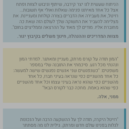
הניתוח שעשית לנו יצר קירבה, שיתוף וגיבוש לצוות ופתח
אצל כל אחד מאיתנו פנימה שאלות ואולי אף תשובות...
רויטל, את מעבירה את הדברים בצורה קולחת ומעניינת. את
מצליחה להעביר את התשוקה שלך לעולם הזה שאת כה
מחוברת אליו. מודים לך מאוד על ההרצאה וממליצים בחום".
מצוות המדריכים וההנהלה, חינוך משלים בקיבוץ יגור.
"המון תודה על קורס מרתק, מעניין ומאתגר. למדתי המון
ונהנתי מכל רגע. סיכמתי את התובנה שלי במספר
משפטים: "כשנפגשים שני אנשים נפגשים שישה למעשה:
כל אחד מהשניים כפי שנראה בעיני חברו, כל אחד
מהשניים כפי שהוא נראה בעיני עצמו וכל אחד מהשניים
כפי שהוא באמת. מחכה כבר לקורס הבא!"
ממני, אלה.
"רויטל היקרה, תודה לך על ההשקעה הרבה ועל הנכונות
לגלות בפנינו עולם חדש ומרתק. גילית לנו מה מסתתר