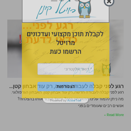
לקבלת תוכן מקצועי ועדכונים
מרויטל
הרשמו כעת
רגע לפני קבלה לעבודה חדשה, רק עוד אבחון קטן…
הצטרפות
רגע לפני קבלה לעבודה חדשה, רק עוד אבחון קטן. האבחון הגרפולוגי.
מה ניתן ללמוד עלינו מהאבחון הזה? וכיצד נעבור אותו בהצלחה?
Powered by
ActiveTrail
אנשים רבים שעומדים בפני
Read More »