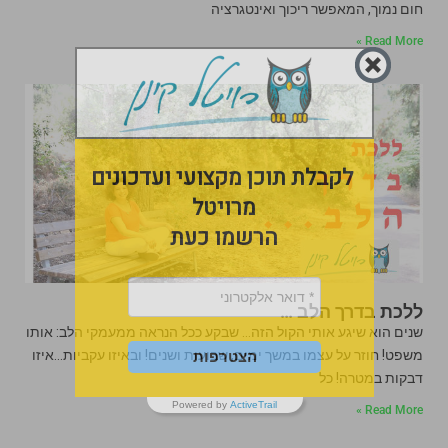
חום נמוך, המאפשר ריכוך ואינטגרציה
Read More »
לקבלת תוכן מקצועי ועדכונים
מרויטל
הרשמו כעת
ללכת בדרך הלב …
שנים הוא שיגע אותי הקול הזה… שבקע ככל הנראה ממעמקי הלב: אותו
משפט! חוזר על עצמו במשך ימים, שבועות ושנים! ובאיזו עקביות…איזו
הצטרפות
דבקות במטרה! כל
Powered by
ActiveTrail
Read More »